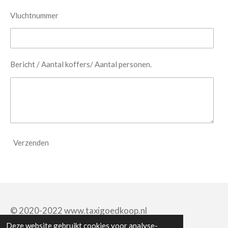
Vluchtnummer
Bericht / Aantal koffers/ Aantal personen.
Verzenden
© 2020-2022 www.taxigoedkoop.nl
Deze website gebruikt cookies voor analyse-
Powered by
JouwWeb